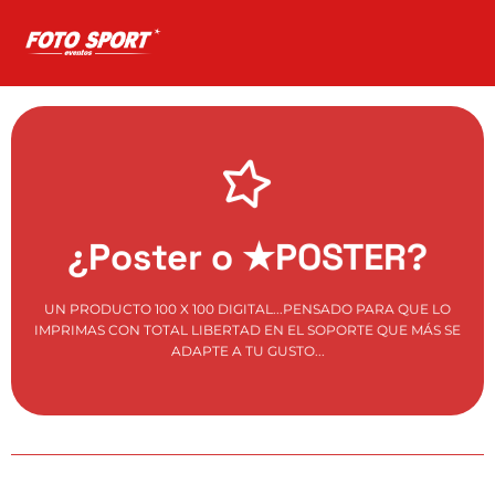
¿Tienes Fotos, No?
Si no tienes un Pack de FotoSport contratado, no es
¿Poster o ★POSTER?
posible tener un ★Poster. Si ya tienes las fotos...
¡ADELANTE!
UN PRODUCTO 100 X 100 DIGITAL...PENSADO PARA QUE LO
Comprar Poster
IMPRIMAS CON TOTAL LIBERTAD EN EL SOPORTE QUE MÁS SE
ADAPTE A TU GUSTO...