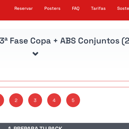
Reservar
Posters
FAQ
Tarifas
Soste
- 3ª Fase Copa + ABS Conjuntos (
2
3
4
5
1. PREPARA TU PACK