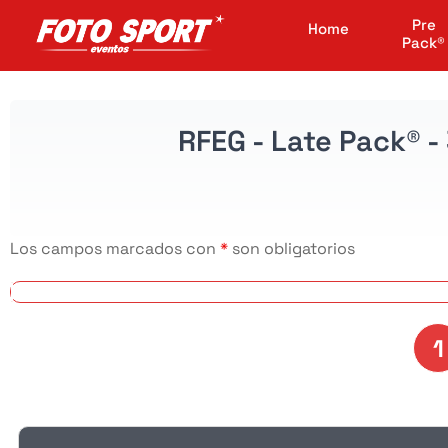
Pre
Home
Pack®
RFEG - Late Pack® 
Los campos marcados con
*
son obligatorios
1