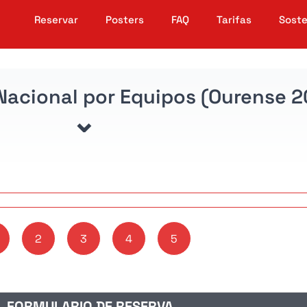
Reservar
Posters
FAQ
Tarifas
Soste
 Nacional por Equipos (Ourense 
2
3
4
5
1. FORMULARIO DE RESERVA