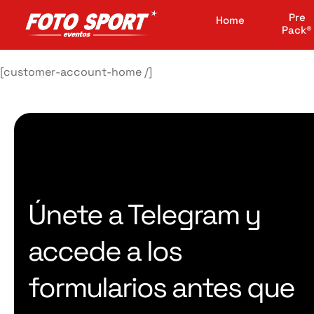
Pre
Home
Pack®
[customer-account-home /]
Únete a Telegram y
accede a los
formularios antes que